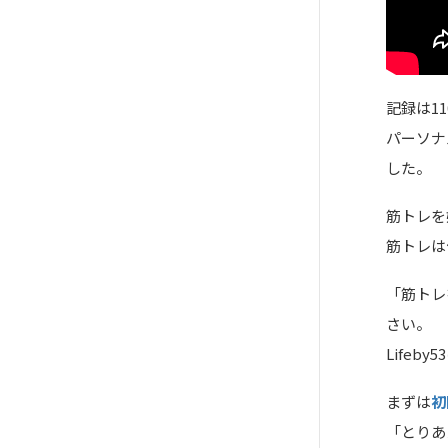
記録は11
パーソナ
した。
筋トレを
筋トレは
「筋トレ
さい。
Life
まずは
初
「とりあ