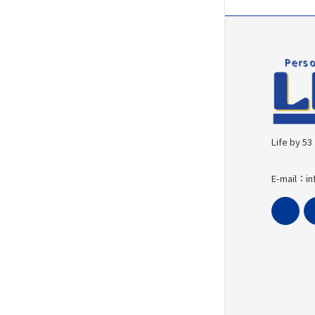
Life b
E-mail：in