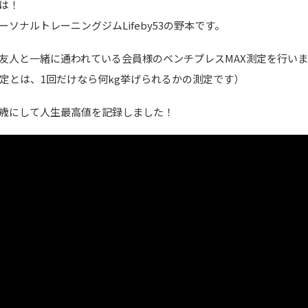
は！
ーソナルトレーニングジムLifeby53の野本です。
友人と一緒に通われている会員様のベンチプレスMAX測定を行い
測定とは、1回だけなら何kg挙げられるかの測定です）
6歳にして人生最高値を記録しました！