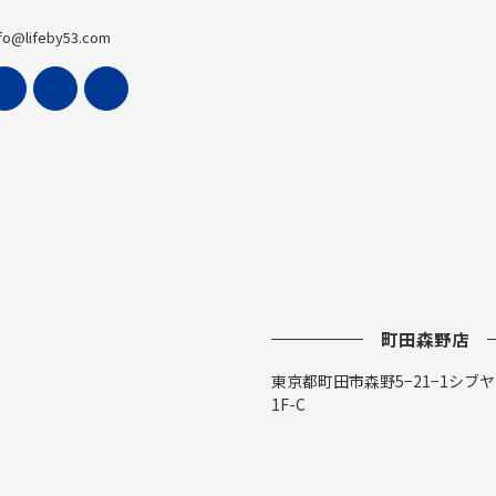
fo@lifeby53.com
町田森野店
東京都町田市森野5−21−1シブ
1F-C