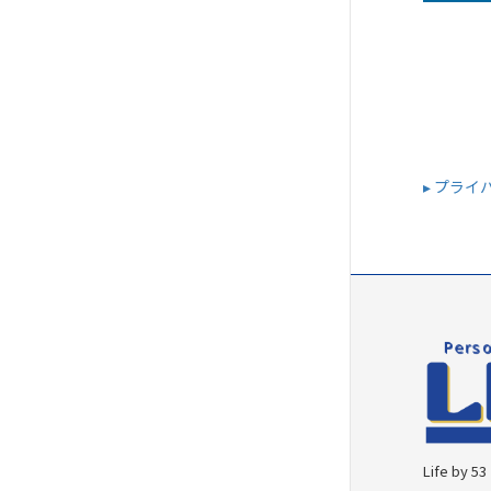
▸ プラ
Life b