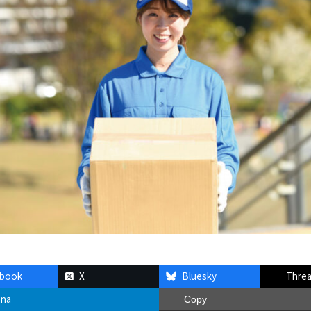
ebook
X
Bluesky
Thre
ena
Copy