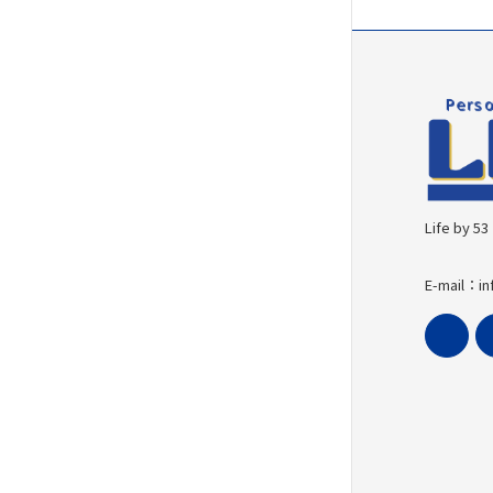
Life b
E-mail：in