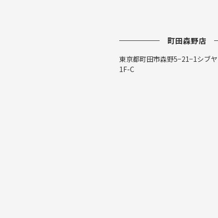
町田森野店
東京都町田市森野5−21−1シブ
1F-C